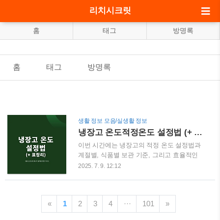
리치시크릿
홈
태그
방명록
홈
태그
방명록
생활 정보 모음/실생활 정보
냉장고 온도적정온도 설정법 (+ 표정리)
이번 시간에는 냉장고의 적정 온도 설정법과
계절별, 식품별 보관 기준, 그리고 효율적인
냉장고 사용 팁까지 꼼꼼하게 안내해드릴게
2025. 7. 9. 12:12
요.냉장고는 우리 집 식재료의 신선도를 지키
는 중요한 가전제품이지만, 온도 설정이 잘못
되면 음식이 쉽게 상하거나 전기요금이 불필
«
1
2
3
4
···
101
»
요하게 오를 수 있어요.특히 최근에는 계절과
식품 특성에 따라 온도를 세밀하게 조정하는