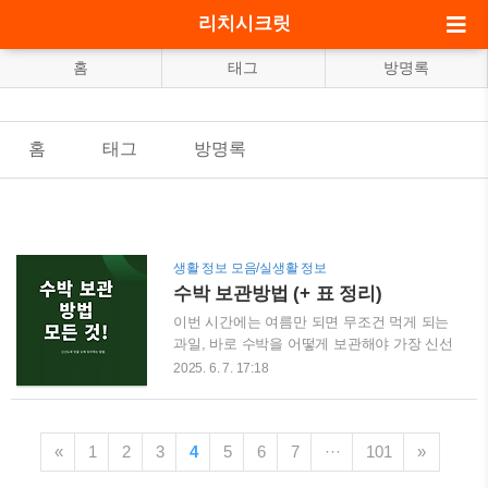
리치시크릿
홈
태그
방명록
홈
태그
방명록
생활 정보 모음/실생활 정보
수박 보관방법 (+ 표 정리)
이번 시간에는 여름만 되면 무조건 먹게 되는
과일, 바로 수박을 어떻게 보관해야 가장 신선
하고 오래 맛있게 먹을 수 있을지 정말 꼼꼼하
2025. 6. 7. 17:18
고 따뜻하게 알려드릴게요.수박은 한 번에 다
먹기엔 양이 많아서 자르고 남은 부분이 금방
물러지거나 냄새가 배거나, 색이 변해 속상했
«
1
2
3
4
5
6
7
···
101
»
던 경험 있으시죠?냉장 보관이 맞는지, 껍질째
둬야 하는지, 랩을 씌워야 하는지 여러 가지