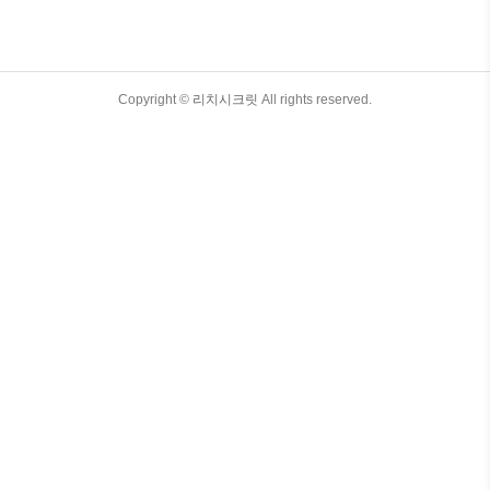
궁금증이 생기기 마련이에요.오늘은1. 통째로
보관할 때와 자른 수박의 차이2. 신선도 오래
유지하는 실전 보관법3. 실수하기 쉬운 보관
실수와 방지 팁4. 수박 활용법까지차근차근 정
리해서 안내드릴게요.글 마지막에는 한눈에
TistoryWhaleSkin3.4
Copyright ©
리치시크릿
All rights reserved.
볼 수 있는 표로도 정리해두었으니 집에서 수
박 자주 드시는 분, 여름 내내 신선하게 보관
하고 싶은 분들은 꼭 참고해보세요. 목차 1..