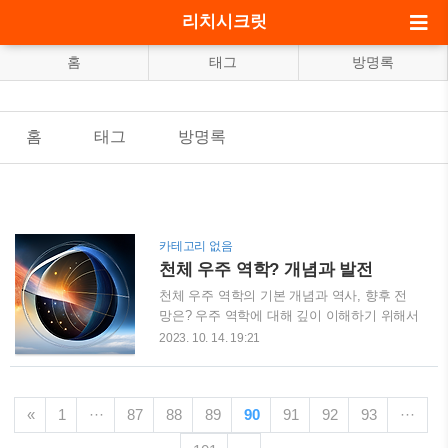
리치시크릿
홈
태그
방명록
홈
태그
방명록
카테고리 없음
천체 우주 역학? 개념과 발전
천체 우주 역학의 기본 개념과 역사, 향후 전
망은? 우주 역학에 대해 깊이 이해하기 위해서
는, 그 기본 개념과 역사를 파악하는 것이 중
2023. 10. 14. 19:21
요합니다. 우주는 그 범위가 무한하고 알 수
없는 부분이 많기 때문에, 인류의 호기심과 탐
구욕구를 자극하는 대상으로서 지속적으로 주
«
1
···
87
88
89
90
91
92
93
···
목받아 왔습니다. 우리의 조상들은 별자리를
만들며 천체의 움직임을 관찰했고, 이러한 관