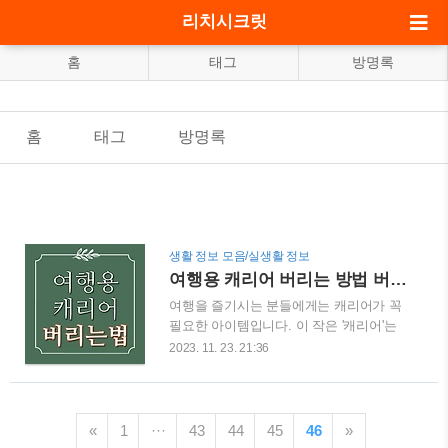
리치시크릿
홈
태그
방명록
홈
태그
방명록
생활 정보 모음/실생활 정보
여행용 캐리어 버리는 방법 버리기 알아보자
여행을 즐기시는 분들에게는 캐리어가 꼭
필요한 아이템입니다. 이 작은 '캐리어'는
여행 도중 필요한 물건들을 안전하게 보관
2023. 11. 23. 21:36
하고 편리하게 이동할 수 있도록 도와줍니
다. 여행자들에게는 캐리어가 마치 신뢰할
수 있는 파트너처럼 함께하는 존재이죠.
그러나 여행을 마치고 돌아와서는 캐리어
«
1
···
43
44
45
46
»
를 어떻게 관리하고 처리해야 할지에 대한