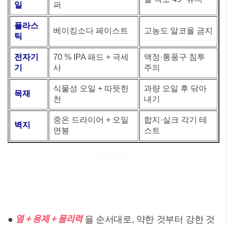
일
퍼
플라스
베이킹소다 페이스트
고농도 알코올 금지
틱
전자기
70 % IPA 패드 + 극세
액정·통풍구 침투
기
사
주의
식물성 오일 + 따뜻한
과량 오일 후 닦아
목재
천
내기
중온 드라이어 + 오일
합지·실크 각기 테
벽지
면봉
스트
열 + 용제 + 물리력
●
을 순서대로, 약한 것부터 강한 것