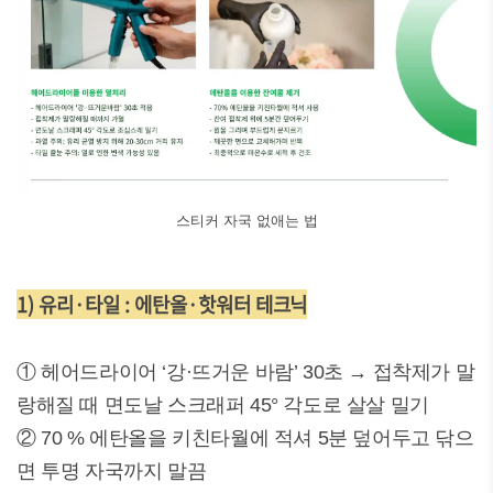
스티커 자국 없애는 법
1) 유리·타일 : 에탄올·핫워터 테크닉
① 헤어드라이어 ‘강·뜨거운 바람’ 30초 → 접착제가 말
랑해질 때 면도날 스크래퍼 45° 각도로 살살 밀기
② 70 % 에탄올을 키친타월에 적셔 5분 덮어두고 닦으
면 투명 자국까지 말끔