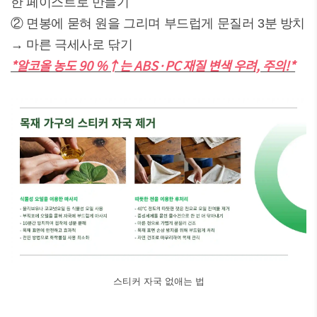
한 페이스트로 만들기
② 면봉에 묻혀 원을 그리며 부드럽게 문질러 3분 방치
→ 마른 극세사로 닦기
*알코올 농도 90 %↑는 ABS·PC 재질 변색 우려, 주의!*
스티커 자국 없애는 법