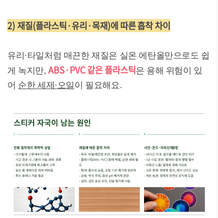
2) 재질(플라스틱·유리·목재)에 따른 흡착 차이
유리·타일처럼 매끈한 재질은 실온 에탄올만으로도 쉽
ABS·PVC 같은 플라스틱
게 녹지만,
은 용해 위험이 있
어
순한 세제·오일
이 필요해요.