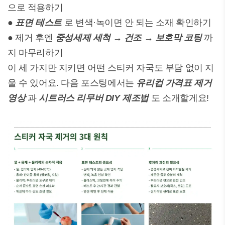
으로 적용하기
●
표면 테스트
로 변색·녹이면 안 되는 소재 확인하기
● 제거 후엔
중성세제 세척 → 건조 → 보호막 코팅
까
지 마무리하기
이 세 가지만 지키면 어떤 스티커 자국도 부담 없이 지
울 수 있어요. 다음 포스팅에서는
유리컵 가격표 제거
영상
과
시트러스 리무버 DIY 제조법
도 소개할게요!