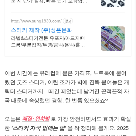
문 시 단가 절감, 빠른 납기 보장합니
다
http://www.sung1830.com/
광고
스티커 제작 (주)성은문화
라벨&스티커전문 유포지/아드지/데
드롱/부분접착/투명/금박/은박/홀로
그램/팬시 등
이번 시간에는 유리컵에 붙은 가격표, 노트북에 붙여
뒀던 굿즈 스티커, 어린 조카가 벽에 잔뜩 붙여놓은 캐
릭터 스티커까지—떼긴 떼었는데 남겨진 끈적끈적 자
국 때문에 속상했던 경험, 한 번쯤 있으셨죠?
재질·위치별
오늘은
로 가장 안전하면서도 효과가 확실
한
'스티커 자국 없애는 법'
을 싹 정리해 볼게요. 2025