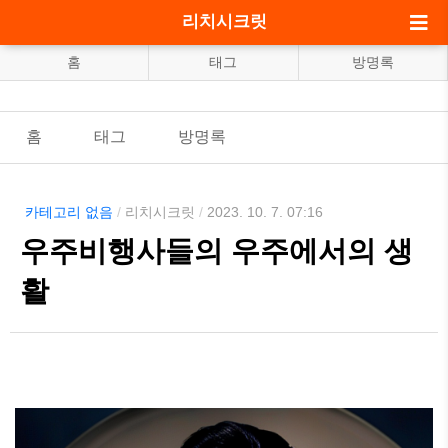
리치시크릿
홈
태그
방명록
홈
태그
방명록
카테고리 없음
/
리치시크릿
/
2023. 10. 7. 07:16
우주비행사들의 우주에서의 생
활