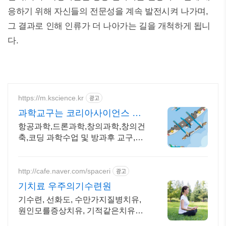
응하기 위해 자신들의 전문성을 계속 발전시켜 나가며,
그 결과로 인해 인류가 더 나아가는 길을 개척하게 됩니
다.
https://m.kscience.kr
광고
과학교구는 코리아사이언스 우
주,항공과학 교구
항공과학,드론과학,창의과학,창의건
축,코딩 과학수업 및 방과후 교구,교
재 개발,제작
http://cafe.naver.com/spaceri
광고
기치료 우주의기수련원
기수련, 선화도, 수만가지질병치유,
원인모를증상치유, 기적같은치유사
례, 결과대만족