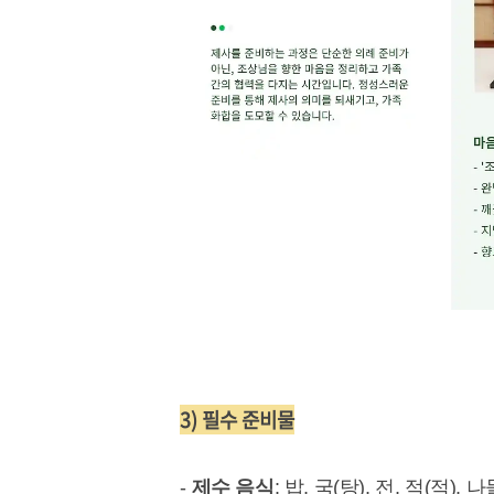
3) 필수 준비물
-
제수 음식
: 밥, 국(탕), 전, 적(적)