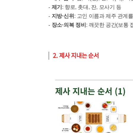
-
제기
: 향로, 촛대, 잔, 모사기 등
-
지방·신위
: 고인 이름과 제주 관계
-
장소·의복 정비
: 깨끗한 공간(보통
2. 제사 지내는 순서