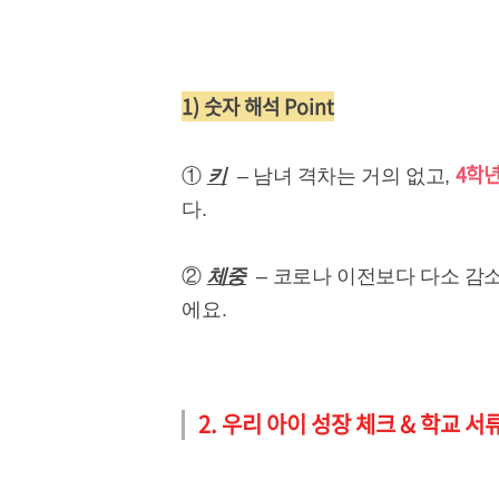
1) 숫자 해석 Point
4학
①
키
– 남녀 격차는 거의 없고,
다.
②
체중
– 코로나 이전보다 다소 감
에요.
2. 우리 아이 성장 체크 & 학교 서