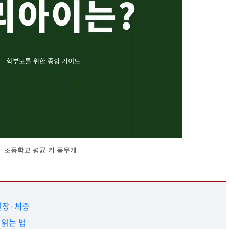
초등학교 평균 키 몸무게
 신장·체중
 읽는 법