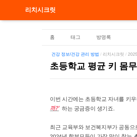
리치시크릿
홈
태그
방명록
건강 정보/건강 관리 방법
/
리치시크릿
/
2025
초등학교 평균 키 몸
이번 시간에는 초등학교 자녀를 키우
까?’
하는 궁금증이 생기죠.
최근 교육부와 보건복지부가 공동으
2024년 학부모들이 가장 많이 찾는