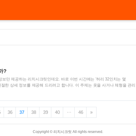
까?
정보만 제공하는 리치시크릿인데요. 바로 이번 시간에는 '허리 32인치는 몇
 친절한 상세 정보를 제공해 드리려고 합니다. 이 주제는 옷을 사거나 체형을 관리
. 우리 한국사람들의 경우 cm 등이 익숙하다 보니, 인치로 적혀 있는 쇼핑몰에
들이 많은 게 사실인데요. 이번 주제에서는 인치와 센티미터 간의 변환법, 그리고
대해 자세히 알아보고 실생활에서 활용법 등에 대해서 알려드릴려 합니다. 목차
 변환은? 1. 인치와 센티미터(Cm) 알아보자. 이제 본격적으로 '인치'와 '센티미
5
36
37
38
39
40
···
46
»
? 먼저 인치(inch)는 영국과 미국..
Copyright ©
리치시크릿
All rights reserved.