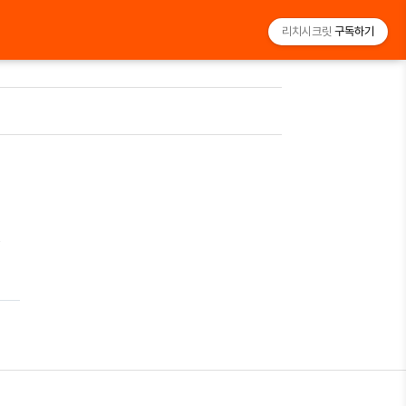
리치시크릿
구독하기
있
바