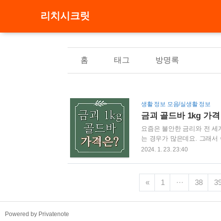
리치시크릿
홈
태그
방명록
생활 정보 모음/실생활 정보
금괴 골드바 1kg 가
요즘은 불안한 금리와 전 세
는 경우가 많은데요. 그래서
세계적으로 금값의 안정성과 
2024. 1. 23. 23:40
는 그 가치가 더욱 높아, 투
고, 그 투자의 가치를 제대로
분들께, 이번 시간을 통해서
«
1
···
38
3
는 시간을 가져 보도록 해봅시
TistoryWhaleSkin3.4
Powered by Privatenote